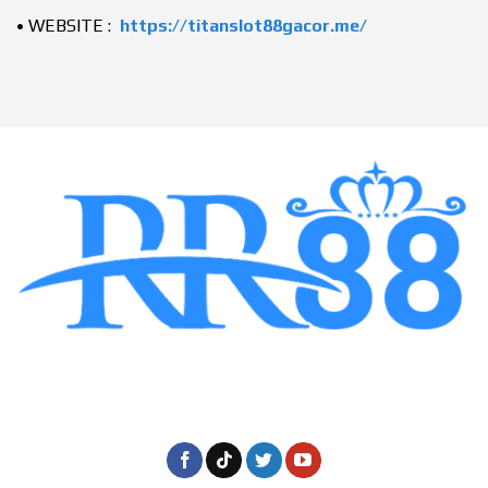
• WEBSITE :
https://titanslot88gacor.me/