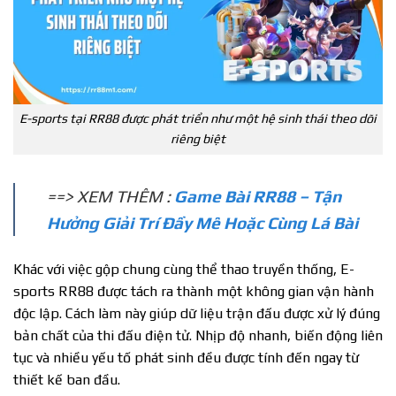
E-sports tại RR88 được phát triển như một hệ sinh thái theo dõi
riêng biệt
==> XEM THÊM :
Game Bài RR88 – Tận
Hưởng Giải Trí Đầy Mê Hoặc Cùng Lá Bài
Khác với việc gộp chung cùng thể thao truyền thống, E-
sports RR88 được tách ra thành một không gian vận hành
độc lập. Cách làm này giúp dữ liệu trận đấu được xử lý đúng
bản chất của thi đấu điện tử. Nhịp độ nhanh, biến động liên
tục và nhiều yếu tố phát sinh đều được tính đến ngay từ
thiết kế ban đầu.