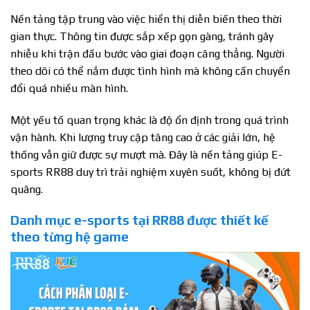
Nền tảng tập trung vào việc hiển thị diễn biến theo thời
gian thực. Thông tin được sắp xếp gọn gàng, tránh gây
nhiễu khi trận đấu bước vào giai đoạn căng thẳng. Người
theo dõi có thể nắm được tình hình mà không cần chuyển
đổi quá nhiều màn hình.
Một yếu tố quan trọng khác là độ ổn định trong quá trình
vận hành. Khi lượng truy cập tăng cao ở các giải lớn, hệ
thống vẫn giữ được sự mượt mà. Đây là nền tảng giúp E-
sports RR88 duy trì trải nghiệm xuyên suốt, không bị đứt
quãng.
Danh mục e-sports tại RR88 được thiết kế
theo từng hệ game