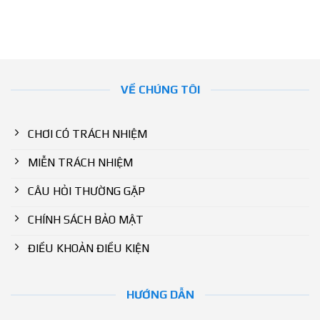
VỀ CHÚNG TÔI
CHƠI CÓ TRÁCH NHIỆM
MIỄN TRÁCH NHIỆM
CÂU HỎI THƯỜNG GẶP
CHÍNH SÁCH BẢO MẬT
ĐIỀU KHOẢN ĐIỀU KIỆN
HƯỚNG DẪN