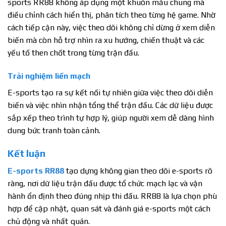
sports RR88 không áp dụng một khuôn mẫu chung mà
điều chỉnh cách hiển thị, phân tích theo từng hệ game. Nhờ
cách tiếp cận này, việc theo dõi không chỉ dừng ở xem diễn
biến mà còn hỗ trợ nhìn ra xu hướng, chiến thuật và các
yếu tố then chốt trong từng trận đấu.
Trải nghiệm liền mạch
E-sports tạo ra sự kết nối tự nhiên giữa việc theo dõi diễn
biến và việc nhìn nhận tổng thể trận đấu. Các dữ liệu được
sắp xếp theo trình tự hợp lý, giúp người xem dễ dàng hình
dung bức tranh toàn cảnh.
Kết luận
E-sports RR88
tạo dựng không gian theo dõi e-sports rõ
ràng, nơi dữ liệu trận đấu được tổ chức mạch lạc và vận
hành ổn định theo đúng nhịp thi đấu. RR88 là lựa chọn phù
hợp để cập nhật, quan sát và đánh giá e-sports một cách
chủ động và nhất quán.