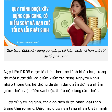
Quy trình được xây dựng gọn gàng, có kiểm soát và hạn chế tối
đa lỗi phát sinh
Nạp tiền RR88 được tổ chức theo mô hình khép kín, trong
đó mỗi bước đều có điểm kiểm tra riêng. Ngay từ khâu
nhập thông tin, hệ thống đã định dạng sẵn dữ liệu nhằm
giảm thiểu việc điền sai hoặc thiếu nội dung cần thiết.
Ở lớp xử lý trung gian, các giao dịch được phân loại theo
trạng thái rõ ràng. Điều này giúp nền tảng nhận biết nhanh