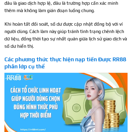
đâu là giao dịch hợp lệ, đâu là trường hợp cần xác minh
thêm mà không làm gián đoạn luồng chung.
Khi hoàn tất đối soát, số dư được cập nhật đồng bộ với ví
người dùng. Cách làm này giúp tránh tình trạng chênh lệch
dữ liệu, đồng thời tạo sự nhất quán giữa lịch sử giao dịch và
số dư hiển thị.
Các phương thức thực hiện nạp tiền Được RR88
phân lớp cụ thể