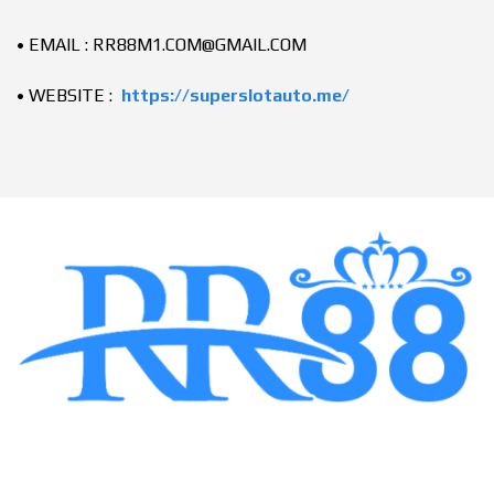
• EMAIL :
RR88M1.COM@GMAIL.COM
• WEBSITE :
https://superslotauto.me/