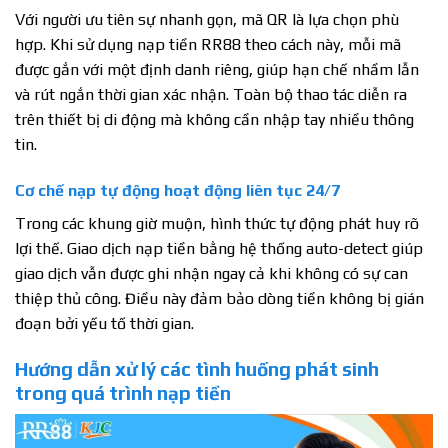
Với người ưu tiên sự nhanh gọn, mã QR là lựa chọn phù
hợp. Khi sử dụng nạp tiền RR88 theo cách này, mỗi mã
được gắn với một định danh riêng, giúp hạn chế nhầm lẫn
và rút ngắn thời gian xác nhận. Toàn bộ thao tác diễn ra
trên thiết bị di động mà không cần nhập tay nhiều thông
tin.
Cơ chế nạp tự động hoạt động liên tục 24/7
Trong các khung giờ muộn, hình thức tự động phát huy rõ
lợi thế. Giao dịch nạp tiền bằng hệ thống auto-detect giúp
giao dịch vẫn được ghi nhận ngay cả khi không có sự can
thiệp thủ công. Điều này đảm bảo dòng tiền không bị gián
đoạn bởi yếu tố thời gian.
Hướng dẫn xử lý các tình huống phát sinh
trong quá trình nạp tiền