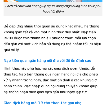
Cách tổ chức linh hoạt giúp người dùng chọn đúng hình thức phù
hợp thời điểm
Để đáp ứng nhiều thói quen sử dụng khác nhau, hệ thống
không gom tất cả vào một hình thức duy nhất. Nạp tiền
RR88 được chia thành nhiều phương thức, mỗi lựa chọn
đều gắn với một kịch bản sử dụng cụ thể nhằm tối ưu hiệu
quả xử lý.
Nạp tiền qua ngân hàng nội địa với độ ổn định cao
Hình thức này phù hợp với các giao dịch quen thuộc, dễ
thao tác. Nạp tiền thông qua ngân hàng nội địa cho phép
xử lý nhanh trong ngày, đặc biệt ổn định ở các khung giờ
hành chính. Việc nhập đúng nội dung chuyển khoản giúp
hệ thống nhận diện giao dịch gần như ngay lập tức.
Giao dịch bằng mã QR cho thao tác gọn nhẹ