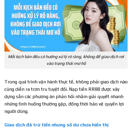
Mỗi kịch bản đều có hướng xử lý rõ ràng, không để giao dịch rơi
vào trạng thái mơ hồ
Trong quá trình vận hành thực tế, không phải giao dịch nào
cũng diễn ra trơn tru tuyệt đối. Nạp tiền RR88 được xây
dựng sẵn các phương án phản hồi nhằm giải quyết nhanh
những tình huống thường gặp, đồng thời bảo vệ quyền lợi
người dùng.
Giao dịch đã trừ tiền nhưng số dư chưa hiển thị