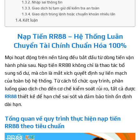
Nhập sai thông tin
Giao dịch bị tạm giữ để kiểm tra an toàn
Giao dịch trùng lệnh hoặc chuyển khoản nhiều lần
Kết luận
Nạp Tiền RR88 – Hệ Thống Luân
Chuyển Tài Chính Chuẩn Hóa 100%
Mọi hoạt động trên nền tảng đều bắt đầu từ dòng tiền vận
hành phía sau. Nạp tiền RR88 không chỉ là thao tác bổ
sung số dư, mà còn là mắt xích quyết định sự liền mạch
của toàn bộ hệ thống. Từ cách tổ chức quy trình, phân
luồng giao dịch cho đến cơ chế kiểm soát rủi ro, tất cả được
RR88
thiết kế để hạn chế sai sót và đảm bảo tính ổn định
dài hạn.
Tổng quan về quy trình thực hiện nạp tiền
RR88 theo tiêu chuẩn