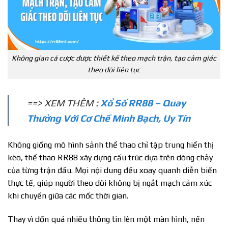
Không gian cá cược được thiết kế theo mạch trận, tạo cảm giác
theo dõi liên tục
==> XEM THÊM :
Xổ Số RR88 – Quay
Thưởng Với Cơ Chế Minh Bạch, Uy Tín
Không giống mô hình sảnh thể thao chỉ tập trung hiển thị
kèo, thể thao RR88 xây dựng cấu trúc dựa trên dòng chảy
của từng trận đấu. Mọi nội dung đều xoay quanh diễn biến
thực tế, giúp người theo dõi không bị ngắt mạch cảm xúc
khi chuyển giữa các mốc thời gian.
Thay vì dồn quá nhiều thông tin lên một màn hình, nền